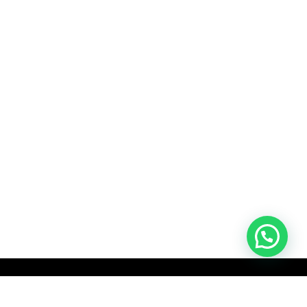
ניווט באתר
ראשי
החזרי מס
הלוואות
אודות
הצהרת נגישות
דרכי התקשרות
074-7911530
לחצו למעבר לוואצאפ
service@bycenter.co.il
© כל הזכויות שמורות ל- המרכז לבירוקרטיה
המידע המסופק באתר זה הוא למטרות מידע כללי בלבד ואינו ייעוץ