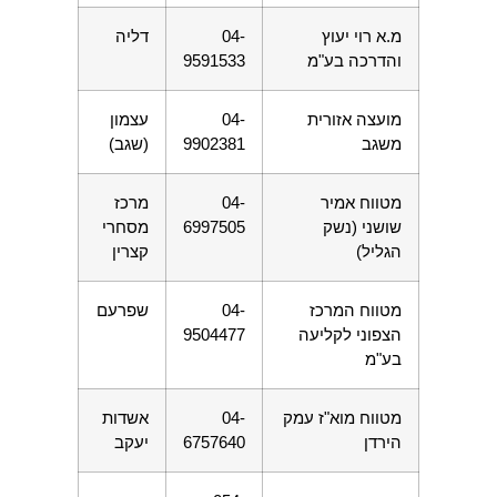
מ.א רוי יעוץ
04-
דליה
והדרכה בע"מ
9591533
מועצה אזורית
04-
עצמון
משגב
9902381
(שגב)
מטווח אמיר
04-
מרכז
שושני (נשק
6997505
מסחרי
הגליל)
קצרין
מטווח המרכז
04-
שפרעם
הצפוני לקליעה
9504477
בע"מ
מטווח מוא"ז עמק
04-
אשדות
הירדן
6757640
יעקב