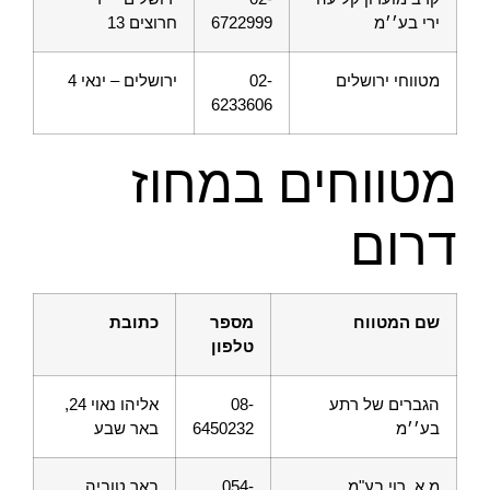
ירי בע׳׳מ
6722999
חרוצים 13
מטווחי ירושלים
02-
ירושלים – ינאי 4
6233606
מטווחים במחוז
דרום
שם המטווח
מספר
כתובת
טלפון
הגברים של רתע
08-
אליהו נאוי 24,
בע׳׳מ
6450232
באר שבע
מ.א. רוי בע"מ
054-
באר טוביה