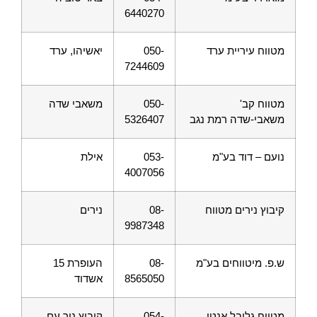
6440270
מטווח עיריית ערד
050-
יאשיהו, ערד
7244609
מטווח קב'
050-
משאבי שדה
משאבי-שדה רמת נגב
5326407
נועם – דוד בע"מ
053-
אילת
4007056
קיבוץ נירים מטווח
08-
נירים
9987348
ש.פ. מיטווחים בע"מ
08-
העופרת 15
8565050
אשדוד
מטווח גלובל אנטי
054-
קיבוץ ניר עם